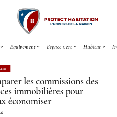
Equipement
Espace vert
Habitat
Im
LIER
arer les commissions des
ces immobilières pour
x économiser
26