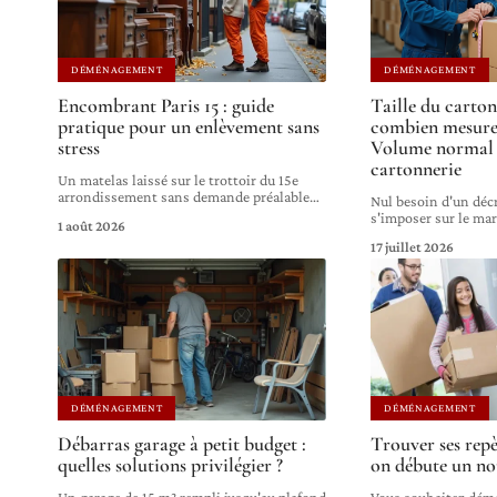
DÉMÉNAGEMENT
DÉMÉNAGEMENT
Encombrant Paris 15 : guide
Taille du carton
pratique pour un enlèvement sans
combien mesure
stress
Volume normal 
cartonnerie
Un matelas laissé sur le trottoir du 15e
arrondissement sans demande préalable
…
Nul besoin d'un déc
s'imposer sur le ma
1 août 2026
17 juillet 2026
DÉMÉNAGEMENT
DÉMÉNAGEMENT
Débarras garage à petit budget :
Trouver ses repè
quelles solutions privilégier ?
on débute un no
Un garage de 15 m² rempli jusqu'au plafond
Vous souhaitez démé