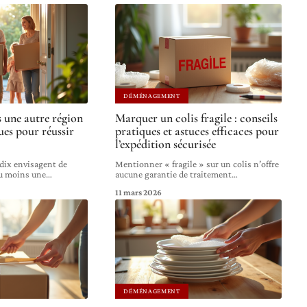
DÉMÉNAGEMENT
une autre région
Marquer un colis fragile : conseils
ques pour réussir
pratiques et astuces efficaces pour
l’expédition sécurisée
 dix envisagent de
Mentionner « fragile » sur un colis n’offre
au moins une
…
aucune garantie de traitement
…
11 mars 2026
DÉMÉNAGEMENT