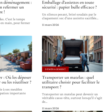
on déménagement :
Emballage d’assiettes en toute
en refermer un
sécurité : papier bulle efficace ?
t !
Un silence pesant, brisé soudain par le
claquement sec d’une assiette sacrifiée
…
es. C’est le temps
 en main, pour fermer
11 mars 2026
DÉMÉNAGEMENT
r : Où les déposer
Transporter un matelas : quel
 ou les réutiliser ?
utilitaire choisir pour faciliter le
transport ?
ie à ses meubles
upation importante
Transporter un matelas peut devenir un
véritable casse-tête, surtout lorsqu'il s'agit
de
…
11 mars 2026