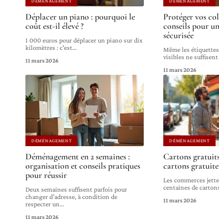
DÉMÉNAGEMENT
DÉMÉNAGEMENT
Déplacer un piano : pourquoi le
Protéger vos coli
coût est-il élevé ?
conseils pour u
sécurisée
1 000 euros pour déplacer un piano sur dix
kilomètres : c'est
…
Même les étiquettes 
visibles ne suffisent
11 mars 2026
11 mars 2026
DÉMÉNAGEMENT
DÉMÉNAGEMENT
Déménagement en 2 semaines :
Cartons gratuits
organisation et conseils pratiques
cartons gratuit
pour réussir
Les commerces jett
centaines de cartons
Deux semaines suffisent parfois pour
changer d’adresse, à condition de
11 mars 2026
respecter un
…
11 mars 2026