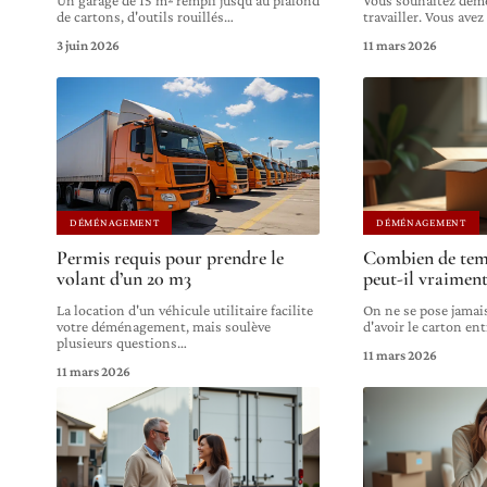
de cartons, d'outils rouillés
…
travailler. Vous ave
3 juin 2026
11 mars 2026
DÉMÉNAGEMENT
DÉMÉNAGEMENT
Permis requis pour prendre le
Combien de tem
volant d’un 20 m3
peut-il vraiment
La location d'un véhicule utilitaire facilite
On ne se pose jamai
votre déménagement, mais soulève
d'avoir le carton ent
plusieurs questions
…
11 mars 2026
11 mars 2026