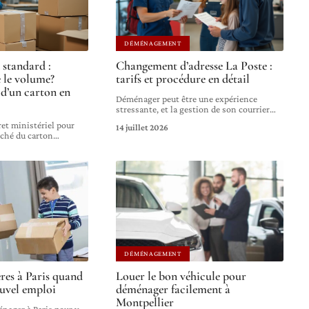
DÉMÉNAGEMENT
 standard :
Changement d’adresse La Poste :
 le volume?
tarifs et procédure en détail
d’un carton en
Déménager peut être une expérience
stressante, et la gestion de son courrier
…
ret ministériel pour
14 juillet 2026
rché du carton
…
DÉMÉNAGEMENT
res à Paris quand
Louer le bon véhicule pour
uvel emploi
déménager facilement à
Montpellier
nager à Paris pour y