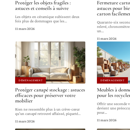
Protéger les objets fragiles :
Fermeture cart
astuces et conseils à suivre
astuces pour bi
carton facilemen
Les objets en céramique subissent deux
fois plus de dommages que les
…
Quarante-six second
relevé, chronomètre
11 mars 2026
un
…
11 mars 2026
DÉMÉNAGEMENT
DÉMÉNAGEMENT
Protéger canapé stockage : astuces
Meubles à donne
efficaces pour préserver votre
pour les recycler
mobilier
Offrir une seconde v
devient une préocc
Rien ne ressemble plus à un crève-cœur
pour
…
qu’un canapé retrouvé affaissé, piqueté
…
11 mars 2026
11 mars 2026