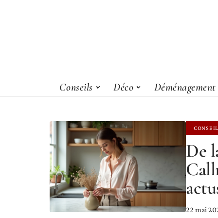
Conseils
Déco
Déménagement
CONSEI
De l
Call
actu
22 mai 20