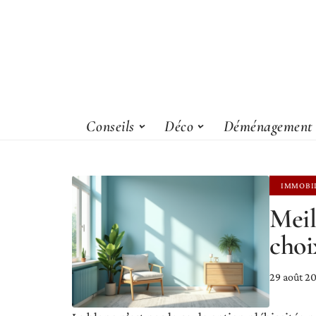
Conseils
Déco
Déménagement
IMMOBI
Meil
choi
29 août 2