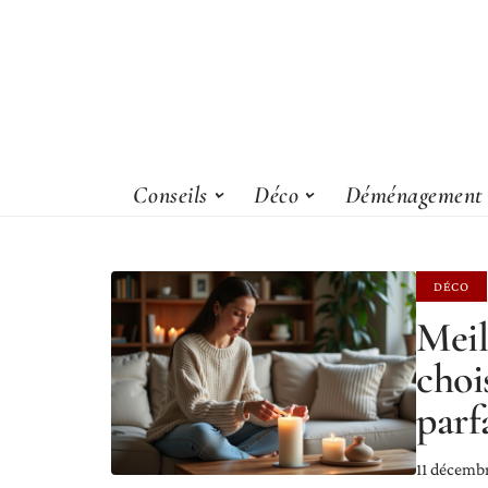
Conseils
Déco
Déménagement
DÉCO
Meil
choi
parf
11 décemb