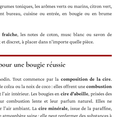
grumes toniques, les arômes verts ou marins, citron vert,
lent bureau, cuisine ou entrée, en bougie ou en brume
 fraîche
, les notes de coton, musc blanc ou savon de
et discret, à placer dans n’importe quelle pièce.
 pour une bougie réussie
nodin. Tout commence par la
composition de la cire
.
e colza ou la noix de coco : elles offrent une
combustion
t l’air intérieur. Les bougies en
cire d’abeille
, prisées des
leur combustion lente et leur parfum naturel. Elles ne
r l’air ambiant. La
cire minérale
, issue de la paraffine,
une atmosphère saine : elle peut renfermer des substances à