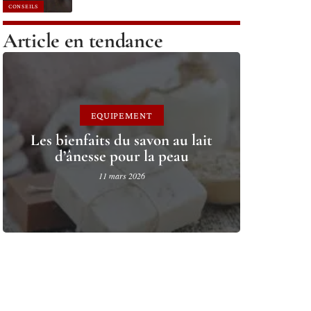
CONSEILS
Article en tendance
EQUIPEMENT
Les bienfaits du savon au lait
d’ânesse pour la peau
11 mars 2026